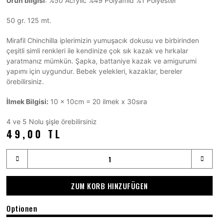
Ürün bilgisi
: %50 Acrylic %49 Polyamid %1 Polyester
50 gr. 125 mt.
Mirafil Chinchilla iplerimizin yumuşacık dokusu ve birbirinden
çeşitli simli renkleri ile kendinize çok sık kazak ve hırkalar
yaratmanız mümkün. Şapka, battaniye kazak ve amigurumi
yapımı için uygundur. Bebek yelekleri, kazaklar, bereler
örebilirsiniz.
İlmek Bilgisi:
10 x 10cm = 20 ilmek x 30sıra
4 ve 5 Nolu şişle örebilirsiniz
49,00 TL
ZUM KORB HINZUFÜGEN
Optionen