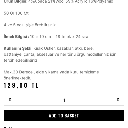
Ürün Bilgisi:
4%Alpaca 21%Wool 59% Acrylic 16%Polyamid
50 Gr 100 Mt
4 ve 5 nolu şişle örebilirsiniz.
İlmek Bilgisi :
10 x 10 cm = 18 ilmek x 24 sıra
Kullanım Şekli:
Kışlık Üstler, kazaklar, atkı, bere,
battaniye, çanta, aksesuar ve her türlü örgü modelleriniz için
tercih edebilirsiniz.
Max.30 Derece , elde yıkama yada kuru temizleme
önerilmektedir.
129,00 TL
ADD TO BASKET