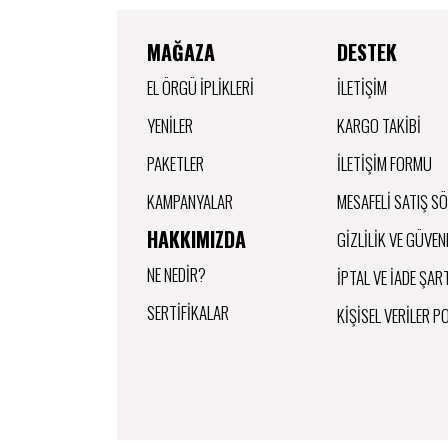
MAĞAZA
DESTEK
EL ÖRGÜ İPLİKLERİ
İLETIŞIM
YENİLER
KARGO TAKIBI
PAKETLER
İLETIŞIM FORMU
KAMPANYALAR
MESAFELI SATIŞ S
HAKKIMIZDA
GIZLILIK VE GÜVEN
NE NEDİR?
IPTAL VE İADE ŞAR
SERTİFİKALAR
KIŞISEL VERILER P