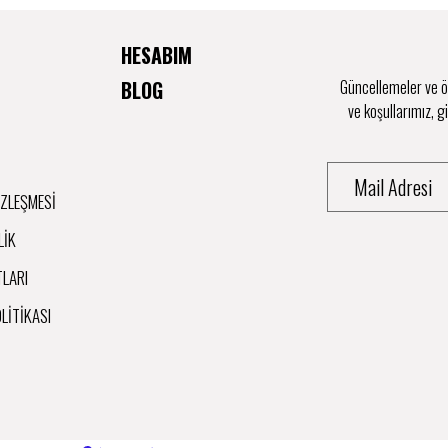
HESABIM
BLOG
Güncellemeler ve öz
ve koşullarımız, g
ÖZLEŞMESI
LIK
TLARI
OLITIKASI