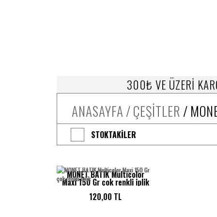
300₺ VE ÜZERİ KAR
ANASAYFA
ÇEŞİTLER
MONE
STOKTAKILER
MONET BATIK Multicolor
Maxi 150 Gr çok renkli iplik
120,00 TL