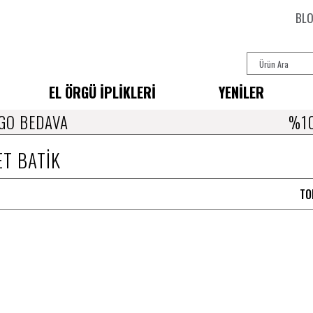
BL
EL ÖRGÜ İPLİKLERİ
YENİLER
GO BEDAVA
%10
T BATİK
TO