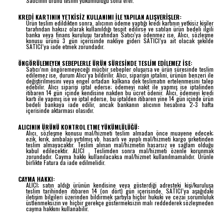
Satıcının ürünü teslim yükümlülüğü sona erer.
KREDİ KARTININ YETKİSİZ KULLANIMI İLE YAPILAN ALIŞVERİŞLER:
Ürün teslim edildikten sonra, alıcının ödeme yaptığı kredi kartının yetkisiz kişiler
tarafından haksız olarak kullanıldığı tespit edilirse ve satılan ürün bedeli ilgili
banka veya finans kuruluşu tarafından Satıcı'ya ödenmez ise, Alıcı, sözleşme
konusu ürünü 3 gün içerisinde nakliye gideri SATICI’ya ait olacak şekilde
SATICI’ya iade etmek zorundadır.
ÖNGÖRÜLEMEYEN SEBEPLERLE ÜRÜN SÜRESİNDE TESLİM EDİLEMEZ İSE:
Satıcı’nın öngöremeyeceği mücbir sebepler oluşursa ve ürün süresinde teslim
edilemez ise, durum Alıcı’ya bildirilir. Alıcı, siparişin iptalini, ürünün benzeri ile
değiştirilmesini veya engel ortadan kalkana dek teslimatın ertelenmesini talep
edebilir. Alıcı siparişi iptal ederse; ödemeyi nakit ile yapmış ise iptalinden
itibaren 14 gün içinde kendisine nakden bu ücret ödenir. Alıcı, ödemeyi kredi
kartı ile yapmış ise ve iptal ederse, bu iptalden itibaren yine 14 gün içinde ürün
bedeli bankaya iade edilir, ancak bankanın alıcının hesabına 2-3 hafta
içerisinde aktarması olasıdır.
ALICININ ÜRÜNÜ KONTROL ETME YÜKÜMLÜLÜĞÜ:
Alıcı, sözleşme konusu mal/hizmeti teslim almadan önce muayene edecek;
ezik, kırık, ambalajı yırtılmış vb. hasarlı ve ayıplı mal/hizmeti kargo şirketinden
teslim almayacaktır. Teslim alınan mal/hizmetin hasarsız ve sağlam olduğu
kabul edilecektir. ALICI , Teslimden sonra mal/hizmeti özenle korunmak
zorundadır. Cayma hakkı kullanılacaksa mal/hizmet kullanılmamalıdır. Ürünle
birlikte Fatura da iade edilmelidir.
CAYMA HAKKI:
ALICI; satın aldığı ürünün kendisine veya gösterdiği adresteki kişi/kuruluşa
teslim tarihinden itibaren 14 (on dört) gün içerisinde, SATICI’ya aşağıdaki
iletişim bilgileri üzerinden bildirmek şartıyla hiçbir hukuki ve cezai sorumluluk
üstlenmeksizin ve hiçbir gerekçe göstermeksizin malı reddederek sözleşmeden
cayma hakkını kullanabilir.