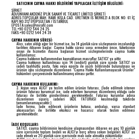
SATICININ CAYMA HAKKI BİLDİRİMİ YAPILACAK İLETİŞİM BİLGİLERİ:
ŞİRKET
ADI/UNVANI:AKDENİZ İPLİK SANAYİ VE TİCARET LİMİTED ŞİRKETİ
ADRES:TOPÇULAR MAH. RAMİ KIŞLA CAD. URETMEN IS MERKEZI A BLOK NO: 61 İÇ
KAPI NO:312 EYÜPSULTAN / İSTANBUL
EPOSTA:sales@mirafil.com
TEL:+90 0212 544 24 25
FAKS:+90 0212 544 24 39
CAYMA HAKKININ SÜRESİ:
Alıcı, satın aldığı eğer bir hizmet ise, bu 14 günlük süre sözleşmenin imzalandığı
tarihten itibaren başlar. Cayma hakkı süresi sona ermeden önce, tüketicinin
onayı ile hizmetin ifasına başlanan hizmet sözleşmelerinde cayma hakkı
kullanılamaz.
Cayma hakkının kullanımından kaynaklanan masraflar SATICI’ ya aittir.
Cayma hakkının kullanılması için 14 (ondört) günlük süre içinde SATICI' ya
iadeli taahhütlü posta, faks veya eposta ile yazılı bildirimde bulunulması ve
ürünün işbu sözleşmede düzenlenen "Cayma Hakkı Kullanılamayacak Ürünler"
hükümleri çerçevesinde kullanılmamış olması şarttır.
CAYMA HAKKININ KULLANIMI:
3. kişiye veya ALICI’ ya teslim edilen ürünün faturası, (İade edilmek istenen
ürünün faturası kurumsal ise, iade ederken kurumun düzenlemiş olduğu iade
faturası ile birlikte gönderilmesi gerekmektedir. Faturası kurumlar adına
düzenlenen sipariş iadeleri İADE FATURASI kesilmediği takdirde
tamamlanamayacaktır.)
İade formu, İade edilecek ürünlerin kutusu, ambalajı, varsa standart
aksesuarları ile birlikte eksiksiz ve hasarsız olarak teslim edilmesi
gerekmektedir.
İADE KOŞULLARI:
SATICI, cayma bildiriminin kendisine ulaşmasından itibaren en geç 10 günlük
süre içerisinde toplam bedeli ve ALICI’yı borç altına sokan belgeleri ALICI’ ya
iade etmek ve 20 günlük süre içerisinde malı iade almakla yükümlüdür.