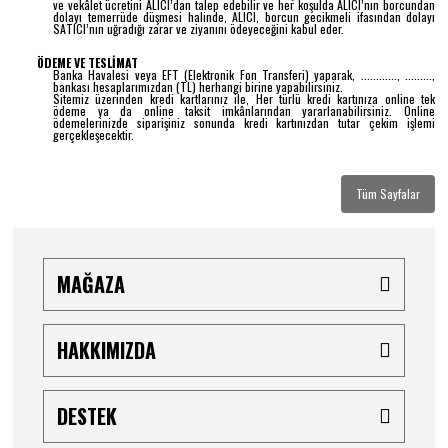
ve vekâlet ücretini ALICI’dan talep edebilir ve her koşulda ALICI’nın borcundan
dolayı temerrüde düşmesi halinde, ALICI, borcun gecikmeli ifasından dolayı
SATICI’nın uğradığı zarar ve ziyanını ödeyeceğini kabul eder.
ÖDEME VE TESLİMAT
Banka Havalesi veya EFT (Elektronik Fon Transferi) yaparak, ............, .........,
bankası hesaplarımızdan (TL) herhangi birine yapabilirsiniz.
Sitemiz üzerinden kredi kartlarınız ile, Her türlü kredi kartınıza online tek
ödeme ya da online taksit imkânlarından yararlanabilirsiniz. Online
ödemelerinizde siparişiniz sonunda kredi kartınızdan tutar çekim işlemi
gerçekleşecektir.
Tüm Sayfalar
MAĞAZA
HAKKIMIZDA
DESTEK