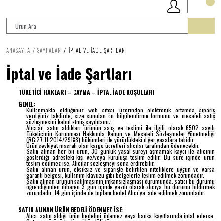
ANASAYFA
SAYFALAR
İPTAL VE İADE ŞARTLARI
İptal ve İade Şartları
TÜKETİCİ HAKLARI – CAYMA – İPTAL İADE KOŞULLARI
GENEL:
Kullanmakta olduğunuz web sitesi üzerinden elektronik ortamda sipariş
verdiğiniz takdirde, size sunulan ön bilgilendirme formunu ve mesafeli satış
sözleşmesini kabul etmiş sayılırsınız.
Alıcılar, satın aldıkları ürünün satış ve teslimi ile ilgili olarak 6502 sayılı
Tüketicinin Korunması Hakkında Kanun ve Mesafeli Sözleşmeler Yönetmeliği
(RG:27.11.2014/29188) hükümleri ile yürürlükteki diğer yasalara tabidir.
Ürün sevkiyat masrafı olan kargo ücretleri alıcılar tarafından ödenecektir.
Satın alınan her bir ürün, 30 günlük yasal süreyi aşmamak kaydı ile alıcının
gösterdiği adresteki kişi ve/veya kuruluşa teslim edilir. Bu süre içinde ürün
teslim edilmez ise, Alıcılar sözleşmeyi sona erdirebilir.
Satın alınan ürün, eksiksiz ve siparişte belirtilen niteliklere uygun ve varsa
garanti belgesi, kullanım klavuzu gibi belgelerle teslim edilmek zorundadır.
Satın alınan ürünün satılmasının imkansızlaşması durumunda, satıcı bu durumu
öğrendiğinden itibaren 3 gün içinde yazılı olarak alıcıya bu durumu bildirmek
zorundadır. 14 gün içinde de toplam bedel Alıcı’ya iade edilmek zorundadır.
SATIN ALINAN ÜRÜN BEDELİ ÖDENMEZ İSE:
Alıcı, satın aldığı ürün bedelini ödemez veya banka kayıtlarında iptal ederse,