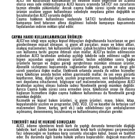
ALICI’ nın kusurundan kaynaklanan bir nedenle malın değerinde bir azalma
olursa veya iade imkânsızlaşırsa ALICI kusuru oranında SATICI’ nın zararlarını
tazmin etmekle yükümlüdür. Ancak cayma hakkı süresi içinde malın veya
ürünün usulüne uygun kullanılması sebebiyle meydana gelen değişiklik ve
bozulmalardan ALICI sorumlu değildir.
Cayma hakkının kullanılması nedeniyle SATICI tarafından düzenlenen
kampanya limit tutarının altına düşülmesi halinde kampanya kapsamında
faydalanılan indirim miktarı iptal edilir.
CAYMA HAKKI KULLANILAMAYACAK ÜRÜNLER:
ALICI’nın isteği veya açıkça kişisel ihtiyaçları doğrultusunda hazırlanan ve geri
gönderilmeye müsait olmayan, iç giyim alt parçaları, mayo ve bikini altları,
makyaj malzemeleri, tek kullanımlık ürünler, çabuk bozulma tehlikesi olan veya
son kullanma tarihi geçme ihtimali olan mallar, ALICI’ya teslim edilmesinin
ardından ALICI tarafından ambalajı açıldığı takdirde iade edilmesi sağlık ve
hijyen açısından uygun olmayan ürünler, teslim edildikten sonra başka
ürünlerle karışan ve doğası gereği ayrıştırılması mümkün olmayan ürünler,
Abonelik sözleşmesi kapsamında sağlananlar dışında, gazete ve dergi gibi
süreli yayınlara ilişkin mallar, Elektronik ortamda anında ifa edilen hizmetler
veya tüketiciye anında teslim edilen gayrimaddi mallar, ile ses veya görüntü
kayıtlarının, kitap, dijital içerik, yazılım programlarının, veri kaydedebilme ve
veri depolama cihazlarının, bilgisayar sarf malzemelerinin, ambalajının ALICI
tarafından açılmış olması halinde iadesi Yönetmelik gereği mümkün değildir.
Ayrıca Cayma hakkı süresi sona ermeden önce, tüketicinin onayı ile ifasına
başlanan hizmetlere ilişkin cayma hakkının kullanılması da Yönetmelik gereği
mümkün değildir.
Kozmetik ve kişisel bakım ürünleri, iç giyim ürünleri, mayo, bikini, kitap,
kopyalanabilir yazılım ve programlar, DVD, VCD, CD ve kasetler ile kırtasiye sarf
malzemeleri (toner, kartuş, şerit vb.) iade edilebilmesi için ambalajlarının
açılmamış, denenmemiş, bozulmamış ve kullanılmamış olmaları gerekir.
TEMERRÜT HALİ VE HUKUKİ SONUÇLARI
ALICI, ödeme işlemlerini kredi kartı ile yaptığı durumda temerrüde düştüğü
takdirde, kart sahibi banka ile arasındaki kredi kartı sözleşmesi çerçevesinde
faiz ödeyeceğini ve bankaya karşı sorumlu olacağını kabul, beyan ve taahhüt
eder. Bu durumda ilgili banka hukuki yollara başvurabilir; doğacak masrafları