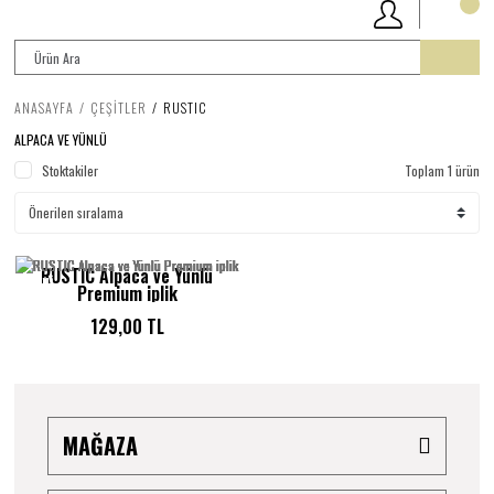
ANASAYFA
ÇEŞİTLER
RUSTIC
ALPACA VE YÜNLÜ
Stoktakiler
Toplam 1 ürün
RUSTIC Alpaca ve Yünlü
YENI
Premium iplik
129,00 TL
MAĞAZA