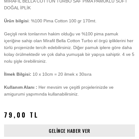
MİRAFİL BELLA COTTON TURBO SAF PİMA PAMUKLU SOFT
DOĞAL İPLİK
Ürün bilgisi
: %100 Pima Cotton 100 gr 170mt.
Geçişli renk tonlarının hakim olduğu ve %100 pima pamuk
içeriğine sahip olan Mirafil Bella Cotton Turbo el örgü ipliklerini her
türlü projenizde tercih edebilirsiniz. Diğer pamuk iplere göre daha
kolay örülmektedir ve çok daha yumuşak bir yapıya sahiptir. 4 ve 5
nolu şişle örebilirsiniz.
İlmek Bilgisi:
10 x 10cm = 20 ilmek x 30sıra
Kullanım Alanı :
Her mevsim ve çeşitli projelerinizde ve
amigurumi yapımında kullanabilirsiniz.
79,00 TL
GELİNCE HABER VER