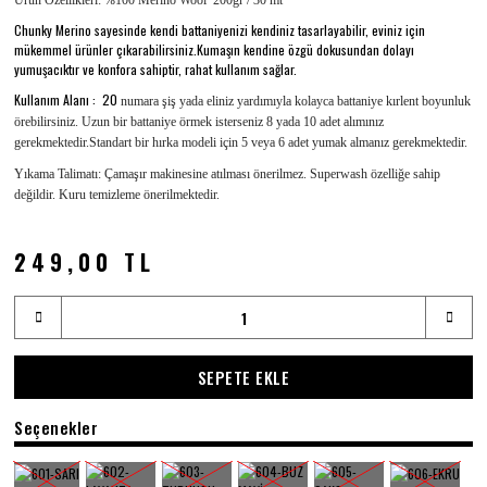
Ürün Özellikleri: %100 Merino Wool 200gr / 30 mt
Chunky Merino sayesinde kendi battaniyenizi kendiniz tasarlayabilir, eviniz için
mükemmel ürünler çıkarabilirsiniz.Kumaşın kendine özgü dokusundan dolayı
yumuşacıktır ve konfora sahiptir, rahat kullanım sağlar.
Kullanım Alanı : 20
numara şiş yada eliniz yardımıyla kolayca battaniye kırlent boyunluk
örebilirsiniz.
Uzun bir battaniye örmek isterseniz 8 yada 10 adet alımınız
gerekmektedir.Standart bir hırka modeli için 5 veya 6 adet yumak almanız gerekmektedir.
Yıkama Talimatı: Çamaşır makinesine atılması önerilmez. Superwash özelliğe sahip
değildir. Kuru temizleme önerilmektedir.
249,00 TL
SEPETE EKLE
Seçenekler