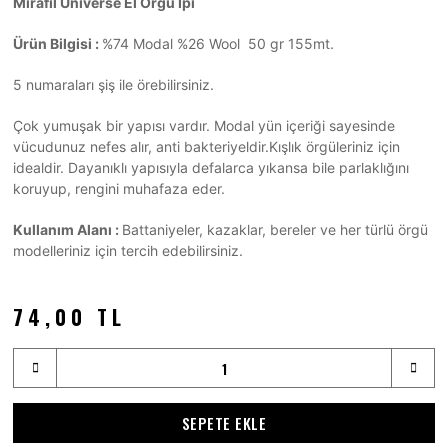
Mirafil Universe El Örgü İpi
Ürün Bilgisi :
%74 Modal %26 Wool
50 gr 155mt.
5 numaraları şiş ile örebilirsiniz.
Çok yumuşak bir yapısı vardır. Modal yün içeriği sayesinde
vücudunuz nefes alır, anti bakteriyeldir.Kışlık örgüleriniz için
idealdir. Dayanıklı yapısıyla defalarca yıkansa bile parlaklığını
koruyup, rengini muhafaza eder.
Kullanım Alanı :
Battaniyeler, kazaklar, bereler ve her türlü örgü
modelleriniz için tercih edebilirsiniz.
74,00 TL
SEPETE EKLE