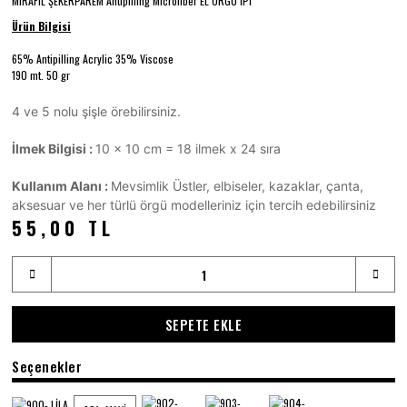
MIRAFIL ŞEKERPAREM Antipilling Microfiber EL ÖRGÜ İPİ
Ürün Bilgisi
65% Antipilling Acrylic 35% Viscose
190 mt. 50 gr
4 ve 5 nolu şişle örebilirsiniz.
İlmek Bilgisi :
10 x 10 cm = 18 ilmek x 24 sıra
Kullanım Alanı :
Mevsimlik Üstler, elbiseler, kazaklar, çanta,
aksesuar ve her türlü örgü modelleriniz için tercih edebilirsiniz
55,00 TL
SEPETE EKLE
Seçenekler