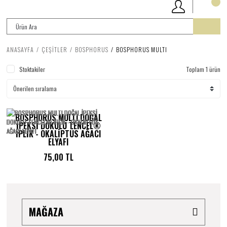
ANASAYFA
ÇEŞİTLER
BOSPHORUS
BOSPHORUS MULTI
Stoktakiler
Toplam 1 ürün
BOSPHORUS MULTI DOĞAL
İPEKSİ DOKULU TENCEL®
İPLİK - OKALİPTÜS AĞACI
ELYAFI
75,00 TL
MAĞAZA