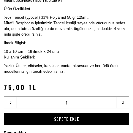
MİRAFİL BOSPHORUS MULTI EL ÖRGÜ İPİ
Ürün Özellikleri:
%67 Tencel (Lyocell) 33% Polyamid 50 gr 125mt.
Mirafil Bosphorus iplerimizin Tencel içeriği sayesinde vücudunuz nefes
alır, serin tutma özelliği ile de mevsimlik örgüleriniz için idealdir. 4 ve 5
nolu şişle örebilirsiniz.
İlmek Bilgisi:
10 x 10 cm = 18 ilmek x 24 sıra
Kullanım Şekilleri:
Yazlık Üstler, elbiseler, kazaklar, çanta, aksesuar ve her türlü örgü
modelleriniz için tercih edebilirsiniz.
75,00 TL
SEPETE EKLE
Seçenekler