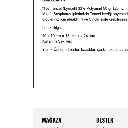
Ürün Özellikleri:
%67 Tencel (Lyocell) 33% Polyamid 50 gr 125mt.
Mirafil Bosphorus iplerimizin Tencel içeriği sayesind
örgüleriniz için idealdir. 4 ve 5 nolu şişle örebilirsiniz
İlmek Bilgisi:
10 x 10 cm = 18 ilmek x 24 sıra
Kullanım Şekilleri:
Yazlık Üstler, elbiseler, kazaklar, çanta, aksesuar ve 
İade alınan ürünler; İncelediğiniz ürünü satın aldıktan sonra bek
şekilde yapmalısınız: İade etmek istediğiniz ürünleri, siparişi te
Bu ür
gönderebilirsiniz. Ürünlerin iade edilebilmesi için iade koşull
edilemez.Faturaya mutlaka iade edilen ürünün cinsi eklenmelid
MAĞAZA
DESTEK
aksesuarları ile birlikte eksiksiz ve hasarsız olarak www.mira
kargo bedeli ALICI tarafından karşılanır. İade departmanı ilet