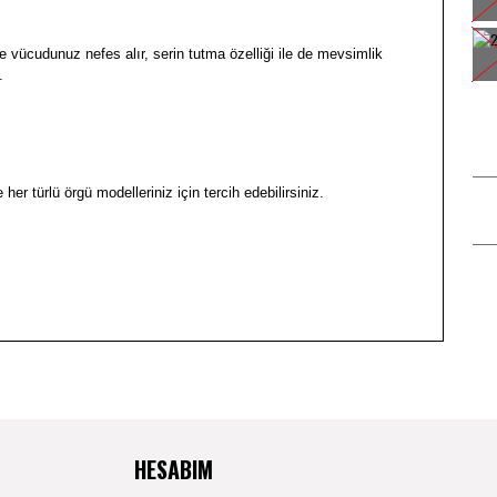
e vücudunuz nefes alır, serin tutma özelliği ile de mevsimlik
.
her türlü örgü modelleriniz için tercih edebilirsiniz.
lentilerinizi karşılamadığı takdirde iade edebilirsiniz. İade işlemlerinizi aşağıdaki
slim aldığınız tarihten itibaren 14 gün içerisinde ürünle birlikte geri
üne ilk yorumu siz yapın!
arına uyulması gerekmektedir. İade koşulları; Fatura aslı gönderilmezse iade
ir. Ayrıca, iade edilmesi gereken Ürünlerin kutusu, ambalajı, varsa standart
HESABIM
fil.com'a teslim edilmesi gerekmektedir. Cayma hakkı kullanılarak iade edilen ürünün
işim adresi; E-posta: info@mirafil.com Tel: 0542 105 21 24 Adres: Cihangir Mah.
Yorum Yaz