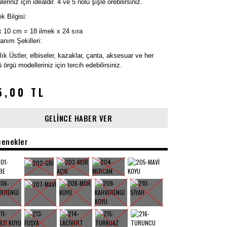
leriniz için idealdir. 4 ve 5 nolu şişle örebilirsiniz.
k Bilgisi:
x 10 cm = 18 ilmek x 24 sıra
lanım Şekilleri:
lık Üstler, elbiseler, kazaklar, çanta, aksesuar ve her
ü örgü modelleriniz için tercih edebilirsiniz.
5,00 TL
GELİNCE HABER VER
çenekler