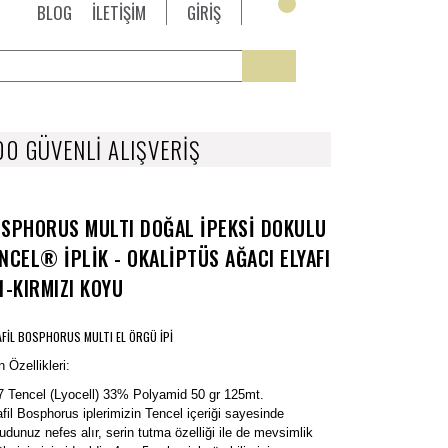
BLOG
İLETİŞİM
GİRİŞ
0 GÜVENLİ ALIŞVERİŞ
SPHORUS MULTI DOĞAL İPEKSİ DOKULU
NCEL® İPLİK - OKALİPTÜS AĞACI ELYAFI
1-KIRMIZI KOYU
AFİL BOSPHORUS MULTI EL ÖRGÜ İPİ
 Özellikleri:
 Tencel (Lyocell) 33% Polyamid 50 gr 125mt.
afil Bosphorus iplerimizin Tencel içeriği sayesinde
udunuz nefes alır, serin tutma özelliği ile de mevsimlik