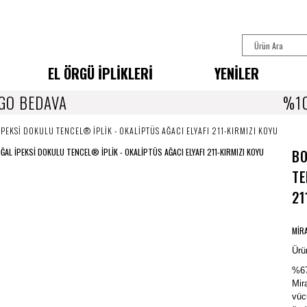
EL ÖRGÜ İPLİKLERİ
YENİLER
GO BEDAVA
%10
EKSİ DOKULU TENCEL® İPLİK - OKALİPTÜS AĞACI ELYAFI 211-KIRMIZI KOYU
BO
TE
21
MİR
Ürün
%67
Mir
vüc