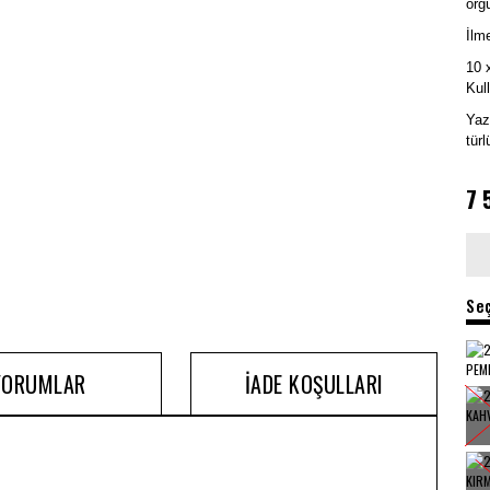
örgü
İlme
10 
Kul
Yaz
türl
7
Se
YORUMLAR
İADE KOŞULLARI